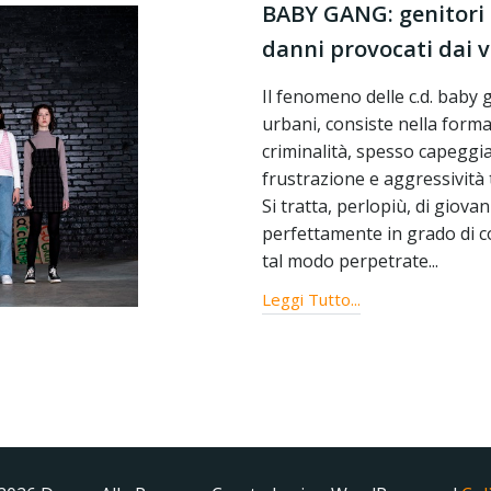
BABY GANG: genitori a
danni provocati dai vo
Il fenomeno delle c.d. baby 
urbani, consiste nella forma
criminalità, spesso capeggi
frustrazione e aggressività t
Si tratta, perlopiù, di giova
perfettamente in grado di co
tal modo perpetrate...
Leggi Tutto...