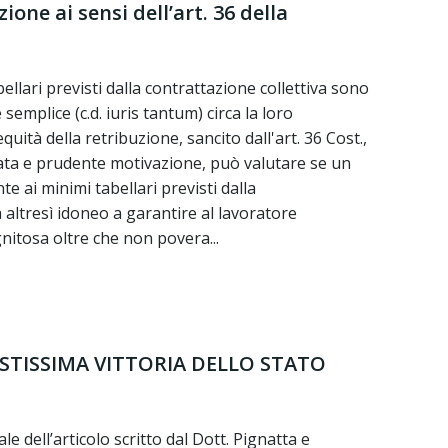
ione ai sensi dell’art. 36 della
bellari previsti dalla contrattazione collettiva sono
semplice (c.d. iuris tantum) circa la loro
quità della retribuzione, sancito dall'art. 36 Cost.,
guata e prudente motivazione, può valutare se un
e ai minimi tabellari previsti dalla
a altresì idoneo a garantire al lavoratore
nitosa oltre che non povera...
ISTISSIMA VITTORIA DELLO STATO
le dell’articolo scritto dal Dott. Pignatta e