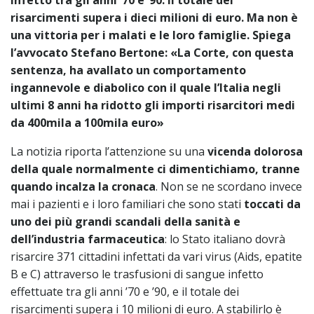
infetto tra gli anni ’70 e ’90. Il totale dei
risarcimenti supera i dieci milioni di euro. Ma non è
una vittoria per i malati e le loro famiglie. Spiega
l’avvocato Stefano Bertone: «La Corte, con questa
sentenza, ha avallato un comportamento
ingannevole e diabolico con il quale l’Italia negli
ultimi 8 anni ha ridotto gli importi risarcitori medi
da 400mila a 100mila euro»
La notizia riporta l’attenzione su una
vicenda dolorosa
della quale normalmente ci dimentichiamo, tranne
quando incalza la cronaca
. Non se ne scordano invece
mai i pazienti e i loro familiari che sono stati
toccati da
uno dei più grandi scandali della sanità e
dell’industria farmaceutica
: lo Stato italiano dovrà
risarcire 371 cittadini infettati da vari virus (Aids, epatite
B e C) attraverso le trasfusioni di sangue infetto
effettuate tra gli anni ’70 e ’90, e il totale dei
risarcimenti supera i 10 milioni di euro. A stabilirlo è