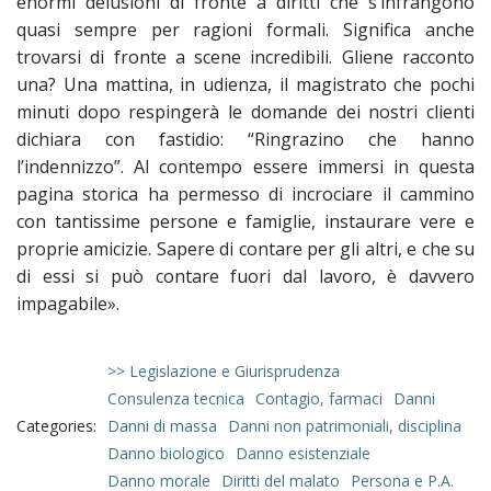
enormi delusioni di fronte a diritti che s’infrangono
quasi sempre per ragioni formali. Significa anche
trovarsi di fronte a scene incredibili. Gliene racconto
una? Una mattina, in udienza, il magistrato che pochi
minuti dopo respingerà le domande dei nostri clienti
dichiara con fastidio: “Ringrazino che hanno
l’indennizzo”. Al contempo essere immersi in questa
pagina storica ha permesso di incrociare il cammino
con tantissime persone e famiglie, instaurare vere e
proprie amicizie. Sapere di contare per gli altri, e che su
di essi si può contare fuori dal lavoro, è davvero
impagabile».
>> Legislazione e Giurisprudenza
Consulenza tecnica
Contagio, farmaci
Danni
Categories:
Danni di massa
Danni non patrimoniali, disciplina
Danno biologico
Danno esistenziale
Danno morale
Diritti del malato
Persona e P.A.