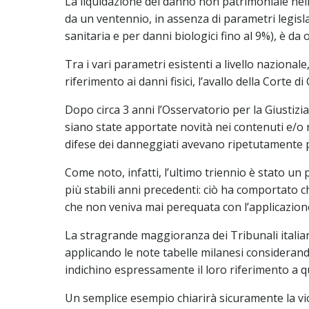
La liquidazione del danno non patrimoniale ne
da un ventennio, in assenza di parametri legisla
sanitaria e per danni biologici fino al 9%), è da
Tra i vari parametri esistenti a livello nazional
riferimento ai danni fisici, l’avallo della Corte
Dopo circa 3 anni l’Osservatorio per la Giustizia
siano state apportate novità nei contenuti e/o ne
difese dei danneggiati avevano ripetutamente pal
Come noto, infatti, l’ultimo triennio è stato u
più stabili anni precedenti: ciò ha comportato ch
che non veniva mai perequata con l’applicazione
La stragrande maggioranza dei Tribunali italiani
applicando le note tabelle milanesi considerando
indichino espressamente il loro riferimento a qu
Un semplice esempio chiarirà sicuramente la vi