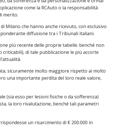
eo, da sofferenza e da personalizzazione è ormai
 applicazione come la RCAuto o la responsabilità
i merito.
lle di Milano che hanno anche ricevuto, con esclusivo
ponderante diffusione tra i Tribunali italiani.
izione più recente delle proprie tabelle: benché non
riticabili), di tale pubblicazione le più accorte
’attualità.
evata, sicuramente molto maggiore rispetto ai molto
sero una importante perdita del loro reale valore,
e (sia esso per lesioni fisiche o da sofferenza)
sta, la loro rivalutazione, benché tali parametri
rispondesse un risarcimento di € 200.000 in