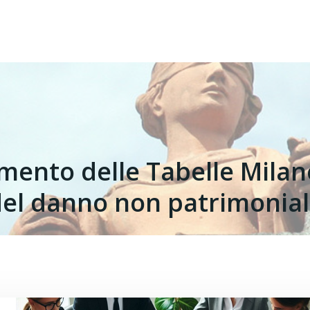
mento delle Tabelle Milane
el danno non patrimonia