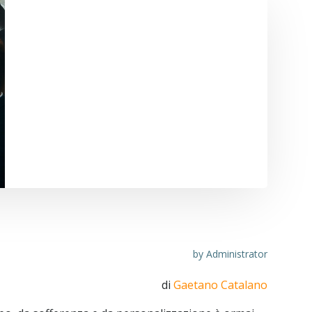
 del danno non patrimoniale
by
Administrator
di
Gaetano Catalano