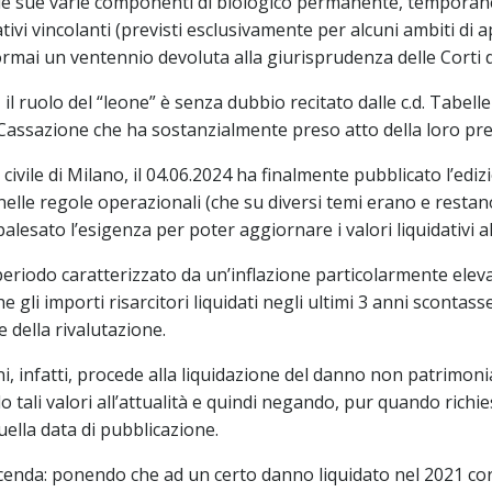
lle sue varie componenti di biologico permanente, temporan
tivi vincolanti (previsti esclusivamente per alcuni ambiti di
 ormai un ventennio devoluta alla giurisprudenza delle Corti d
e, il ruolo del “leone” è senza dubbio recitato dalle c.d. Tabe
 di Cassazione che ha sostanzialmente preso atto della loro pre
 civile di Milano, il 04.06.2024 ha finalmente pubblicato l’ed
lle regole operazionali (che su diversi temi erano e restano c
esato l’esigenza per poter aggiornare i valori liquidativi all
n periodo caratterizzato da un’inflazione particolarmente el
e gli importi risarcitori liquidati negli ultimi 3 anni scontas
 della rivalutazione.
, infatti, procede alla liquidazione del danno non patrimonial
 tali valori all’attualità e quindi negando, pur quando richie
ella data di pubblicazione.
cenda: ponendo che ad un certo danno liquidato nel 2021 cor