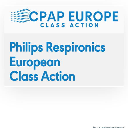
A&C promuove la prima class-action
sanitaria in Europa: rassegna stampa,
video e link