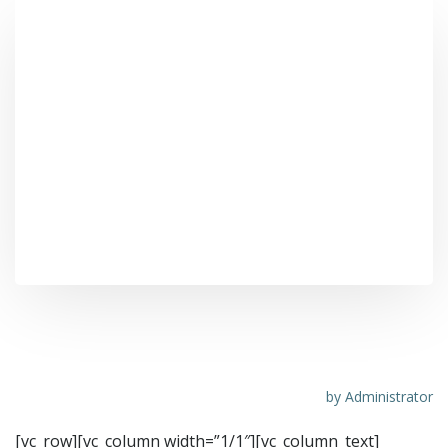
Danno da cybercrime: le aziende sotto
attacco
by
Administrator
[vc_row][vc_column width=”1/1″][vc_column_text]