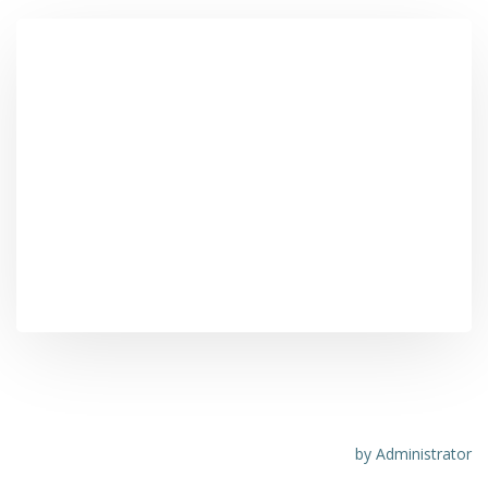
PROTESI AL SENO DIFETTOSE: OCCORRE
ATTIVARSI ENTRO IL MARZO 2015
by
Administrator