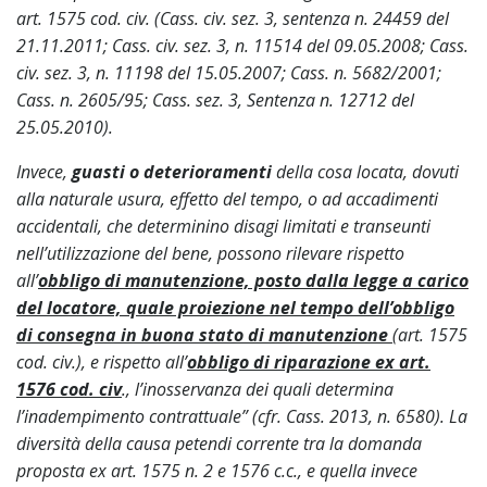
art. 1575 cod. civ. (Cass. civ. sez. 3, sentenza n. 24459 del
21.11.2011; Cass. civ. sez. 3, n. 11514 del 09.05.2008; Cass.
civ. sez. 3, n. 11198 del 15.05.2007; Cass. n. 5682/2001;
Cass. n. 2605/95; Cass. sez. 3, Sentenza n. 12712 del
25.05.2010).
Invece,
guasti o deterioramenti
della cosa locata, dovuti
alla naturale usura, effetto del tempo, o ad accadimenti
accidentali, che determinino disagi limitati e transeunti
nell’utilizzazione del bene, possono rilevare rispetto
all’
obbligo di manutenzione, posto dalla legge a carico
del locatore, quale proiezione nel tempo dell’obbligo
di consegna in buona stato di manutenzione
(art. 1575
cod. civ.), e rispetto all’
obbligo di riparazione ex art.
1576 cod. civ
., l’inosservanza dei quali determina
l’inadempimento contrattuale” (cfr. Cass. 2013, n. 6580). La
diversità della causa petendi corrente tra la domanda
proposta ex art. 1575 n. 2 e 1576 c.c., e quella invece