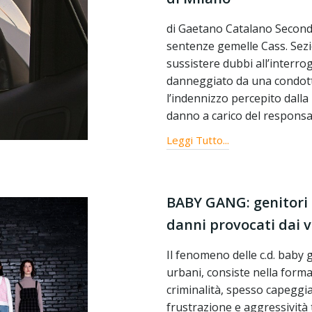
di Gaetano Catalano Secondo 
sentenze gemelle Cass. Sezi
sussistere dubbi all’interrog
danneggiato da una condotta
l’indennizzo percepito dalla 
danno a carico del responsab
Leggi Tutto...
BABY GANG: genitori a
danni provocati dai vo
Il fenomeno delle c.d. baby 
urbani, consiste nella forma
criminalità, spesso capeggi
frustrazione e aggressività t