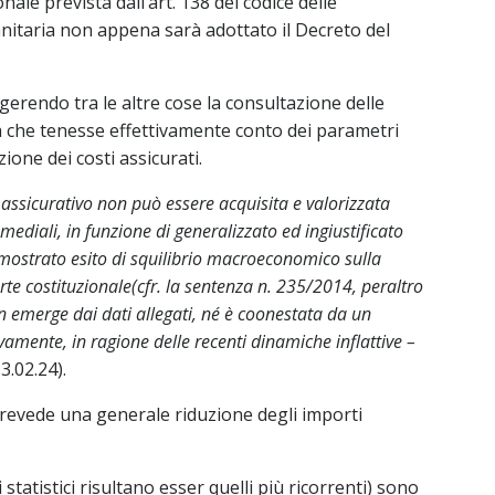
le prevista dall’art. 138 del codice delle
sanitaria non appena sarà adottato il Decreto del
ggerendo tra le altre cose la consultazione delle
lla che tenesse effettivamente conto dei parametri
ione dei costi assicurati.
a assicurativo non può essere acquisita e valorizzata
mediali, in funzione di generalizzato ed ingiustificato
imostrato esito di squilibrio macroeconomico sulla
rte costituzionale(cfr. la sentenza n. 235/2014, peraltro
n emerge dai dati allegati, né è coonestata da un
vamente, in ragione delle recenti dinamiche inflattive –
13.02.24).
prevede una generale riduzione degli importi
i statistici risultano esser quelli più ricorrenti) sono