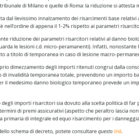
del tribunale di Milano e quelle di Roma: la riduzione si attes
a dal lievissimo innalzamento dei risarcimenti base relativi a
 è nell’ordine di appena il 1-2% rispetto ai parametri risarcit
ante riduzione dei parametri risarcitori relativi al danno bi
guarda le lesioni c.d. micro-peramanenti). Infatti, nonostante
ato a titolo di temporanea in caso di lesione macro-permanent
rio dimezzamento degli importi ritenuti congrui dalla consol
olo di invalidità temporanea totale, prevendono un importo b
 per il medesimo danno biologico temporaneo prevede un im
li importi risarcitori sia dovuto alla scelta politica di far
ermini di premi assicurativi (aspetto che peraltro lascia non
 primaria di integrale ed equo risarcimento per i danneggia
 dello schema di decreto
,
potete consultare
questo
link
.