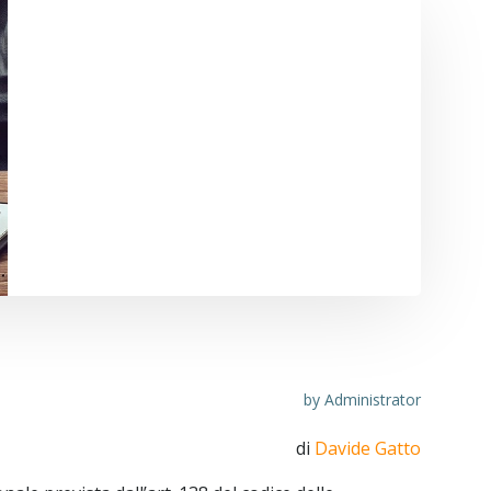
ia a vantaggio del sistema assicurativo
by
Administrator
di
Davide Gatto