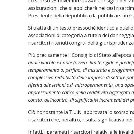
Lo scorso 25 novembre 2024 il Consiglio dei Min
assicurazioni, che si applicherà nei casi risarc
Presidente della Repubblica da pubblicarsi in Ga
Si tratta di un testo pressoché identico a quell
associazioni di categoria a tutela dei danneggia
risarcitori ritenuti congrui della giurisprudenza
Più precisamente il Consiglio di Stato all’epoca
quale vincolo ex ante (ovvero limite rigido e predefi
temperamento o, perfino, di misurata e programmati
complessiva redditività delle imprese di settore pot
riferita alle lesioni c.d. micropermanenti), una o
apprezzamento critico della redditività aggregata de
consta, all’incontro, di significativi incrementi dei pro
Ciò nonostante la T.U.N. approvata lo scorso no
risarcitori che, peraltro, risulta significativa pe
Infatti, i parametri risarcitori relativi alle inva