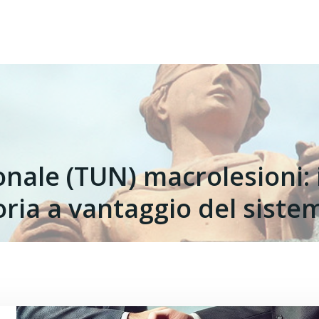
nale (TUN) macrolesioni: 
toria a vantaggio del siste