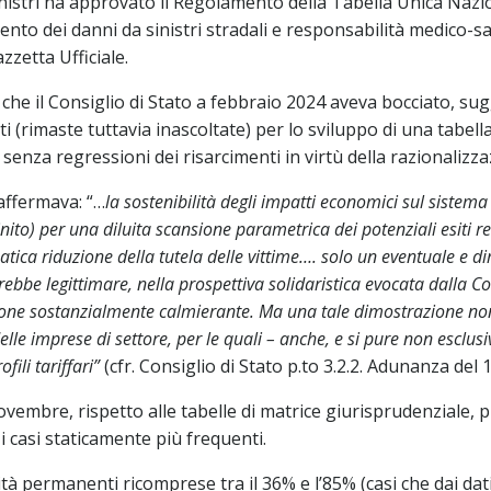
istri ha approvato il Regolamento della Tabella Unica Naziona
imento dei danni da sinistri stradali e responsabilità medico-
zzetta Ufficiale.
o che il Consiglio di Stato a febbraio 2024 aveva bocciato, su
ti (rimaste tuttavia inascoltate) per lo sviluppo di una tabe
 senza regressioni dei risarcimenti in virtù della razionalizzaz
 affermava: “…
la sostenibilità degli impatti economici sul sistem
nito) per una diluita scansione parametrica dei potenziali esiti re
ca riduzione della tutela delle vittime…. solo un eventuale e d
rebbe legittimare, nella prospettiva solidaristica evocata dalla Co
pzione sostanzialmente calmierante. Ma una tale dimostrazione no
lle imprese di settore, per le quali – anche, e si pure non esclusi
fili tariffari”
(cfr. Consiglio di Stato p.to 3.2.2. Adunanza del 
vembre, rispetto alle tabelle di matrice giurisprudenziale, 
r i casi staticamente più frequenti.
lidità permanenti ricomprese tra il 36% e l’85% (casi che dai dat